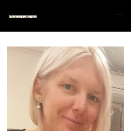
مسكن
▾
فيلا فاخرة في أنتيب مع سبا وإطلالة على البحر
مركز كان - شقة فاخرة - على بعد 100 متر من قصر
▾
المهرجانات
▾
مركز كان - شقة فاخرة - 150 متر إلى قصر المهرجانات
▾
فيلات زنجبار وايت ساند الفاخرة ومنتجع سبا
جبال الألب الإيطالية (سيرفينيا) شاليه صغير على أطول
منحدر تزلج في العالم - قريبًا
الإيجار مع كاثرين - سوبر هوست
اتصال
نظرة عامة على CERVINIA/Valtournenche - شاليه صغير
فاخر مساحته 140 مترًا مربعًا ويضم 6 أسرّة - ك...