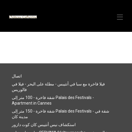
مسكن
▾
فيلا فاخرة في أنتيب مع سبا وإطلالة على البحر
مركز كان - شقة فاخرة - على بعد 100 متر من قصر
▾
المهرجانات
▾
مركز كان - شقة فاخرة - 150 متر إلى قصر المهرجانات
اتصال
▾
فيلات زنجبار وايت ساند الفاخرة ومنتجع سبا
فيلا فاخرة مع سبا في أنتيبس - مطلة على البحر - فيلا في
جبال الألب الإيطالية (سيرفينيا) شاليه صغير على أطول
فالوريس
منحدر تزلج في العالم - قريبًا
الإيجار مع كاثرين - سوبر هوست
شقة فاخرة - 100 متر إلى Palais des Festivals -
Apartment in Cannes
اتصال
نظرة عامة على CERVINIA/Valtournenche - شاليه صغير
شقة فاخرة - 150 متر إلى Palais des Festivals - شقة في
فاخر مساحته 140 مترًا مربعًا ويضم 6 أسرّة - ك...
مدينة كان
استكشاف نيس أنتيبس كان كوت دازور