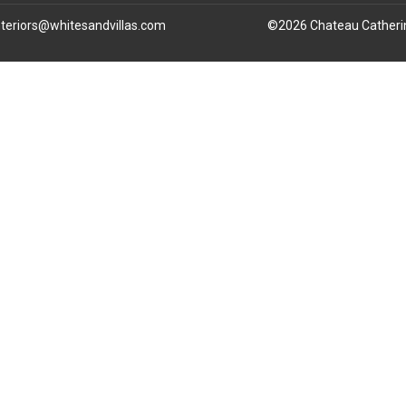
nteriors@whitesandvillas.com
©
2026
Chateau Catheri