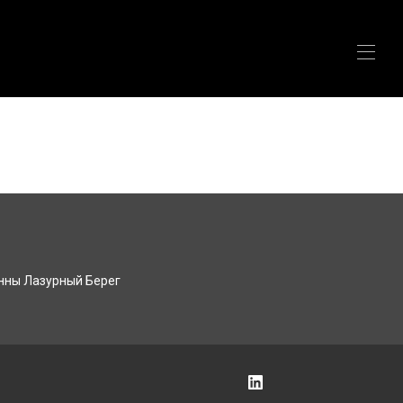
стивалей
▾
тивалей
▾
склоне в мире - ско...
нны Лазурный Берег
ей - Домик в Пакье