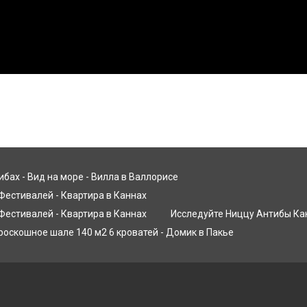
Дома
АНТИБ Роскошная вилла со СПА - Вид на море
▾
 ЦЕНТР - Роскошные апартаменты - 100 м до Дворца фе
CENTER - Роскошные апартаменты - 150 м до Дворца фес
Роскошные виллы и СПА на Занзибаре с белым песком
▾
бах - Вид на море - Вилла в Валлорисе
ьянских Альпах (Червиния) на самом длинном горнолыжном 
Фестивалей - Квартира в Каннах
Аренда с ЕКАТЕРИНОЙ - Super Host
Фестивалей - Квартира в Каннах
Исследуйте Ниццу Антибы Ка
Контакт
ltournenche - Небольшое роскошное шале 140 м2 6 кроват
роскошное шале 140 м2 6 кроватей - Домик в Пакье