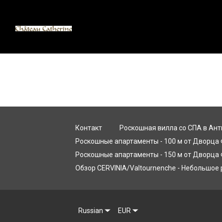
КАННСКИЙ
CANNES 
Контакт
Роскошная вилла со СПА в Анти
Маленькое шале в Итал
Роскошные апартаменты - 100 м от Дворца 
Роскошные апартаменты - 150 м от Дворца 
Обзор CERVINIA/Va
Обзор CERVINIA/Valtournenche - Небольшое 
Russian
EUR